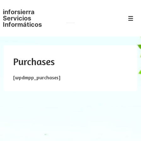
↓
inforsierra
Saltar
Servicios
Men
al
Informáticos
contenido
principal
Purchases
[wpdmpp_purchases]